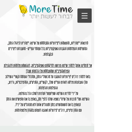
סדנאות ייחודיות, מותאמות ויצירתיות המבוססת על שיטה ייחודית לניהול הזמן,
המשימות והחלומות והגברת האפקטיביות בכל תחומי החיים- מועברות ליחידים
ובקבוצות.
אני מזמינה אותך ללמוד שיטה חדשה למיקסום האפקטיביות, להגשמת חלומות ולהגדלת
הפרואקטיביות שמתבססת על הכוחות שבך!
בואו ללמוד דרכים יצירתיות להתגבר על מכשולי הזמן, תסכולי העומס וקשיי השילוב
תוך התבוננות פנימה לאורח החיים שלך, לקשיים, המניעים, המוטיבציות, הידע,
ההצלחות והרצונות.
על ידי למידת השיטה שפיתחתי ועוזרת לשלב הכל בהצלחה.
השיטה שלי מדברת על שינוי בשפה שלנו כלפי זמן, באופן בו אנו תופשים את הזמן
ובאופן בו אנו משתמשים בזמן ומנהלים אותו ולא מנוהלים על ידיו.
עם המון טיפים, דרכים יצירתיות ואהבה לתחום במגוון פלטפורמות: